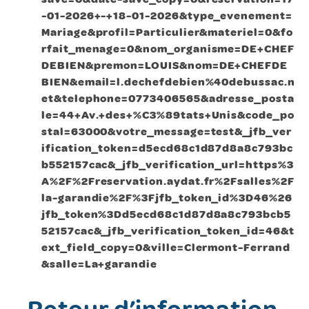
-01-2026+-+18-01-2026&type_evenement=
Mariage&profil=Particulier&materiel=0&fo
rfait_menage=0&nom_organisme=DE+CHEF
DEBIEN&premon=LOUIS&nom=DE+CHEFDE
BIEN&email=l.dechefdebien%40debussac.n
et&telephone=0773406565&adresse_posta
le=44+Av.+des+%C3%89tats+Unis&code_po
stal=63000&votre_message=test&_jfb_ver
ification_token=d5ecd68c1d87d8a8c793bc
b552157cac&_jfb_verification_url=https%3
A%2F%2Freservation.aydat.fr%2Fsalles%2F
la-garandie%2F%3Fjfb_token_id%3D46%26
jfb_token%3Dd5ecd68c1d87d8a8c793bcb5
52157cac&_jfb_verification_token_id=46&t
ext_field_copy=0&ville=Clermont-Ferrand
&salle=La+garandie