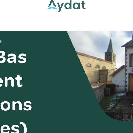
)
 Bas
ent
ions
es)