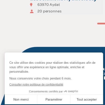
63970 Aydat
20 personnes
MAIRIE D’
2 place de l’Ég
63970 Aydat