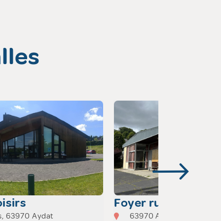
lles
isirs
Foyer rural – Ayda
s, 63970 Aydat
63970 Aydat