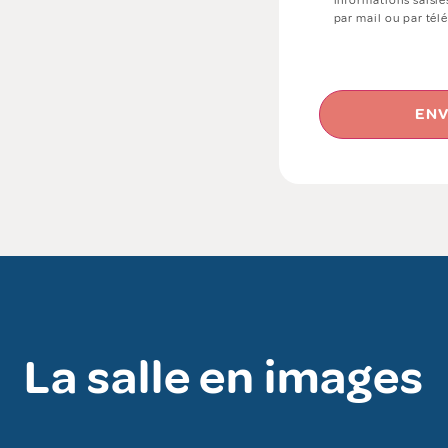
informations saisie
par mail ou par té
ENV
La salle en images