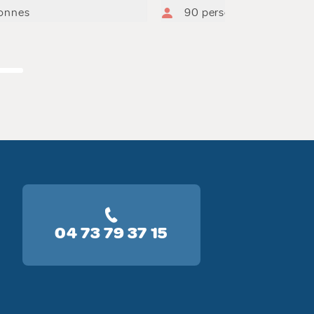
onnes
90 personnes
04 73 79 37 15