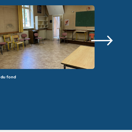
 du fond
Vue de coté